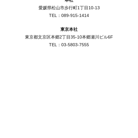
愛媛県松山市歩行町1丁目10-13
TEL：089-915-1414
東京本社
東京都文京区本郷2丁目35-10本郷瀬川ビル6F
TEL：03-5803-7555
JATE-
IS
0077
適用
範囲
情報
シス
テム