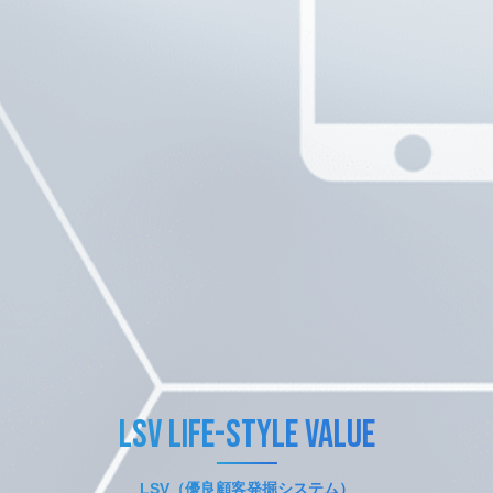
LSV Life-Style Value
LSV（優良顧客発掘システム）