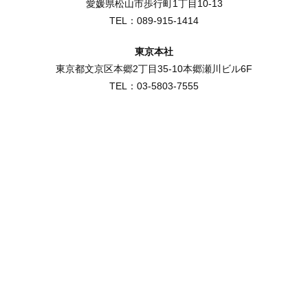
愛媛県松山市歩行町1丁目10-13
TEL：089-915-1414
東京本社
東京都文京区本郷2丁目35-10本郷瀬川ビル6F
TEL：03-5803-7555
JATE-
IS
0077
適用
範囲
情報
シス
テム
の開